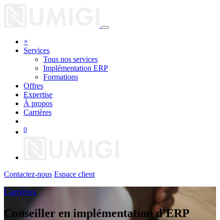
×
Services
Tous nos services
Implémentation ERP
Formations
Offres
Expertise
À propos
Carrières
0
Contactez-nous
Espace client
Carrières
Conseiller en implémentation d’ERP