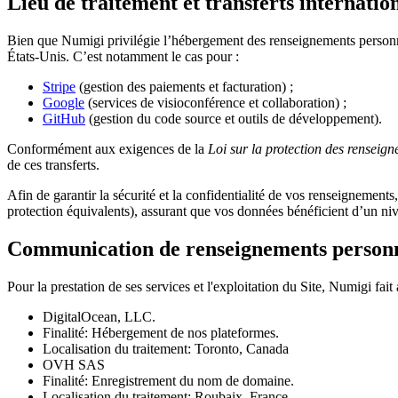
Lieu de traitement et transferts internati
Bien que Numigi privilégie l’hébergement des renseignements personnels 
États-Unis. C’est notamment le cas pour :
Stripe
(gestion des paiements et facturation) ;
Google
(services de visioconférence et collaboration) ;
GitHub
(gestion du code source et outils de développement).
Conformément aux exigences de la
Loi sur la protection des renseig
de ces transferts.
Afin de garantir la sécurité et la confidentialité de vos renseignement
protection équivalents), assurant que vos données bénéficient d’un 
Communication de renseignements personne
Pour la prestation de ses services et l'exploitation du Site, Numigi fai
DigitalOcean, LLC.
Finalité: Hébergement de nos plateformes.
Localisation du traitement: Toronto, Canada
OVH SAS
Finalité: Enregistrement du nom de domaine.
Localisation du traitement: Roubaix, France