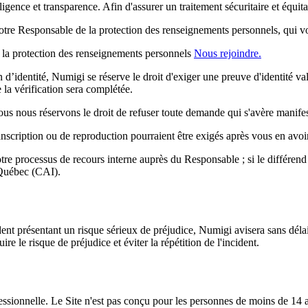
ence et transparence. Afin d'assurer un traitement sécuritaire et équitab
otre Responsable de la protection des renseignements personnels, qui v
e la protection des renseignements personnels
Nous rejoindre.
n d’identité, Numigi se réserve le droit d'exiger une preuve d'identité 
e la vérification sera complétée.
ous nous réservons le droit de refuser toute demande qui s'avère manife
ranscription ou de reproduction pourraient être exigés après vous en avoi
otre processus de recours interne auprès du Responsable ; si le différend
 Québec (CAI).
cident présentant un risque sérieux de préjudice, Numigi avisera sans dé
e le risque de préjudice et éviter la répétition de l'incident.
essionnelle. Le Site n'est pas conçu pour les personnes de moins de 14