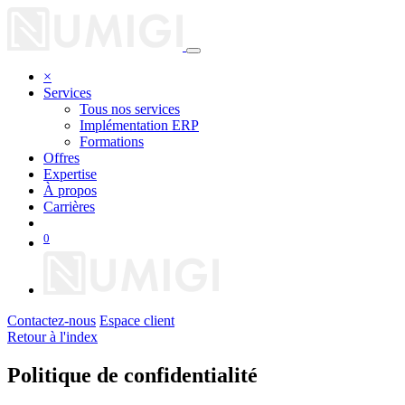
×
Services
Tous nos services
Implémentation ERP
Formations
Offres
Expertise
À propos
Carrières
0
Contactez-nous
Espace client
Retour à l'index
Politique de confidentialité